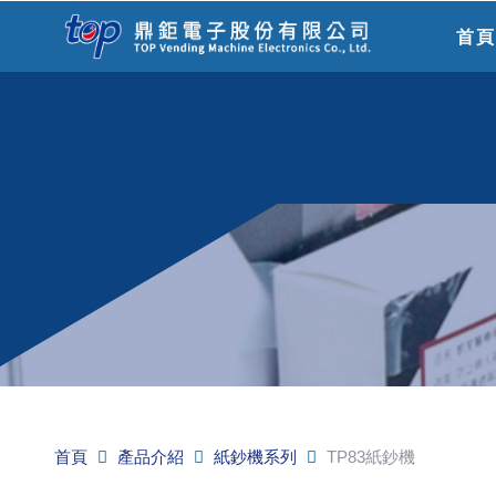
首
首頁
產品介紹
紙鈔機系列
TP83紙鈔機