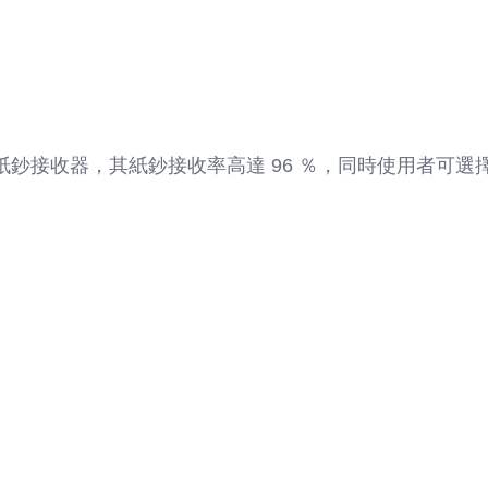
性紙鈔接收器，其紙鈔接收率高達 96 ％，同時使用者可