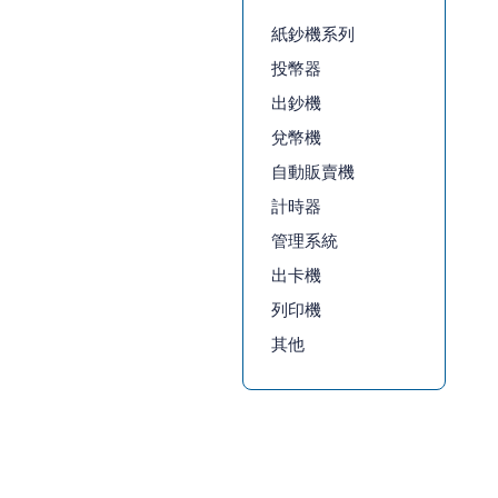
紙鈔機系列
投幣器
出鈔機
兌幣機
自動販賣機
計時器
管理系統
出卡機
列印機
其他