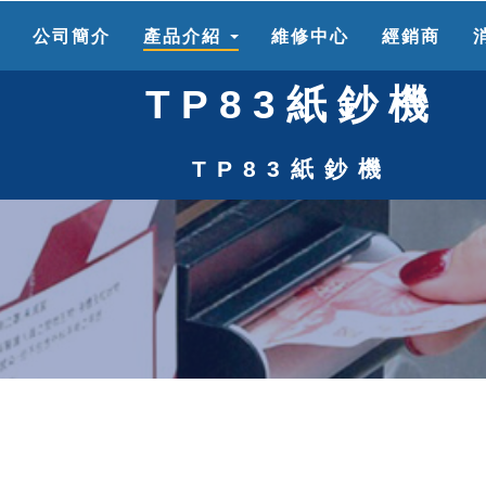
頁
公司簡介
產品介紹
維修中心
經銷商
TP83紙鈔機
TP83紙鈔機