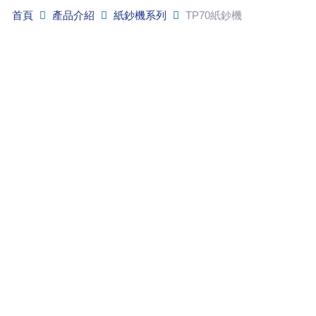
首頁
產品介紹
紙鈔機系列
TP70紙鈔機