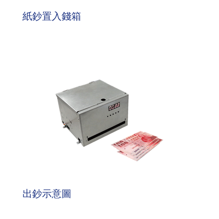
紙鈔置入錢箱
出鈔示意圖